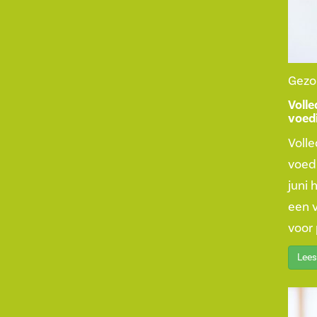
Gezo
Voll
voed
Voll
voedi
juni 
een 
voor 
Lees