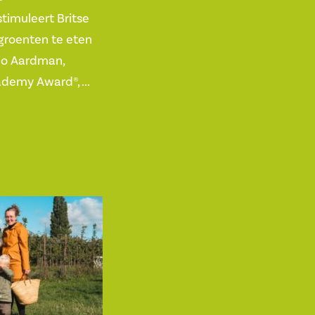
timuleert Britse
groenten te eten
io Aardman,
demy Award®, ...