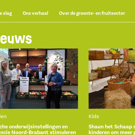
e slag
Ons verhaal
Over de groente- en fruitsector
ieuws
len
Kids
che onderwijsinstellingen en
Shaun het Schaap s
incie Noord-Brabant stimuleren
kinderen om meer 