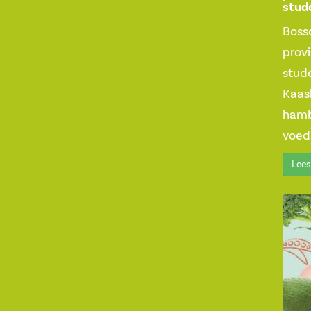
stud
Bossc
prov
stud
Kaas
hamb
voeds
Lees