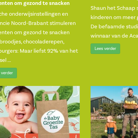
enten om gezond te snacken
Shaun het Schaap s
he onderwijsinstellingen en
kinderen om meer 
incie Noord-Brabant stimuleren
De befaamde stud
enten om gezond te snacken
winnaar van de Aca
broodjes, chocoladerepen,
Lees verder
urgers: Maar liefst 92% van het
el ...
 verder