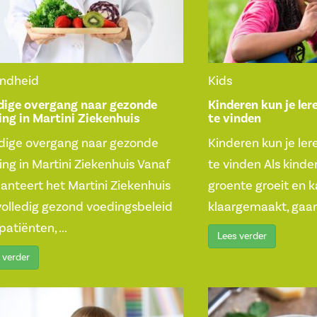
ndheid
Kids
edige overgang naar gezonde
Kinderen kun je ler
ing in Martini Ziekenhuis
te vinden
edige overgang naar gezonde
Kinderen kun je ler
ng in Martini Ziekenhuis Vanaf
te vinden Als kinde
hanteert het Martini Ziekenhuis
groente groeit en 
volledig gezond voedingsbeleid
klaargemaakt, gaan 
patiënten, ...
Lees verder
 verder