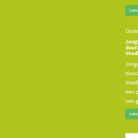
Lees
Onde
Jong
duur
Voed
Jong
duur
Voed
een 
van g
Lees