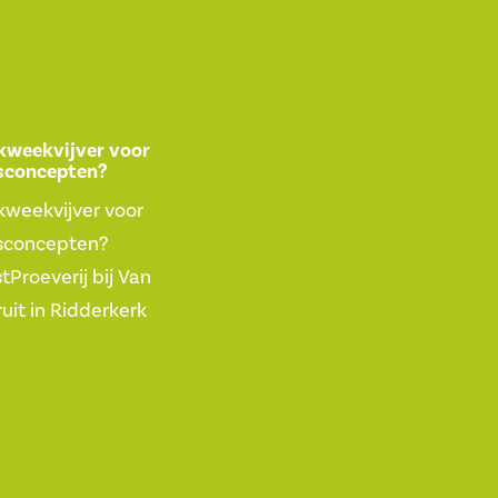
kweekvijver voor
sconcepten?
kweekvijver voor
sconcepten?
Proeverij bij Van
uit in Ridderkerk