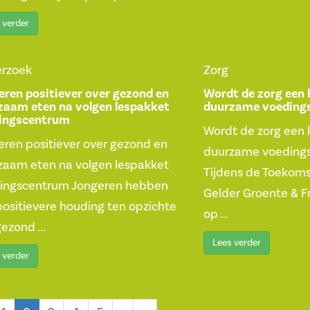
 verder
rzoek
Zorg
eren positiever over gezond en
Wordt de zorg een 
zaam eten na volgen lespakket
duurzame voeding
ingscentrum
Wordt de zorg een 
eren positiever over gezond en
duurzame voeding
zaam eten na volgen lespakket
Tijdens de Toekomst
ingscentrum Jongeren hebben
Gelder Groente & Fr
positievere houding ten opzichte
op ...
ezond ...
Lees verder
 verder