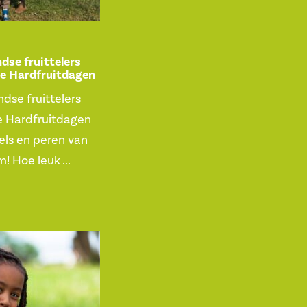
dse fruittelers
ste Hardfruitdagen
dse fruittelers
te Hardfruitdagen
pels en peren van
 Hoe leuk ...