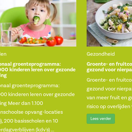
len
Gezondheid
onaal groenteprogramma:
Groente- en fruit
000 kinderen leren over gezonde
gezond voor nierpa
ing
Groente- en fruitc
onaal groenteprogramma:
gezond voor nierpa
000 kinderen leren over gezonde
van meer fruit en 
ing Meer dan 1.100
risico op overlijden 
enschoolse opvang-locaties
Lees verder
s), 200 basisscholen en 10
rdagverblijven (kdv's) ...