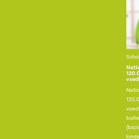
Scho
Nati
120.
voed
Nati
120.
voed
buit
(bso'
kinde