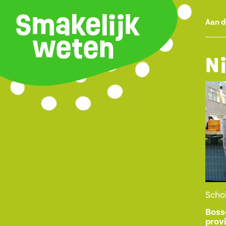
Aan d
N
Scho
Boss
prov